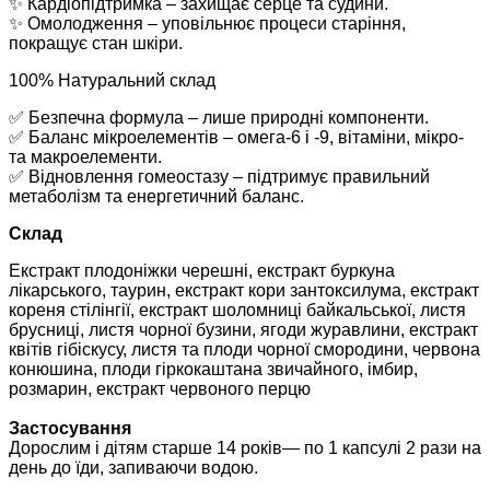
✨ Кардіопідтримка – захищає серце та судини.
✨ Омолодження – уповільнює процеси старіння,
покращує стан шкіри.
100% Натуральний склад
✅ Безпечна формула – лише природні компоненти.
✅ Баланс мікроелементів – омега-6 і -9, вітаміни, мікро-
та макроелементи.
✅ Відновлення гомеостазу – підтримує правильний
метаболізм та енергетичний баланс.
Склад
Екстракт плодоніжки черешні, екстракт буркуна
лікарського, таурин, екстракт кори зантоксилума, екстракт
кореня стілінгії, екстракт шоломниці байкальської, листя
брусниці, листя чорної бузини, ягоди журавлини, екстракт
квітів гібіскусу, листя та плоди чорної смородини, червона
конюшина, плоди гіркокаштана звичайного, імбир,
розмарин, екстракт червоного перцю
Застосування
Дорослим і дітям старше 14 років— по 1 капсулі 2 рази на
день до їди, запиваючи водою.