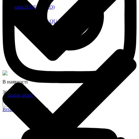
3600 грн
Купити
Омега-3 BalanceOil+AQUAX
В наявності
365 грн
Купити
Вітамін D3(МО 2500)