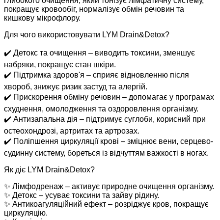
глибокого очищення, який тонізує лімфатичну систему,
покращує кровообіг, нормалізує обмін речовин та
кишкову мікрофлору.
Для чого використовувати LYM Drain&Detox?
✔️ Детокс та очищення – виводить токсини, зменшує
набряки, покращує стан шкіри.
✔️ Підтримка здоров'я – сприяє відновленню після
хвороб, знижує ризик застуд та алергій.
✔️ Прискорення обміну речовин – допомагає у програмах
схуднення, омолодження та оздоровлення організму.
✔️ Антизапальна дія – підтримує суглоби, корисний при
остеохондрозі, артритах та артрозах.
✔️ Поліпшення циркуляції крові – зміцнює вени, серцево-
судинну систему, бореться із відчуттям важкості в ногах.
Як діє LYM Drain&Detox?
✨ Лімфодренаж – активує природне очищення організму.
✨ Детокс – усуває токсини та зайву рідину.
✨ Антикоагуляційний ефект – розріджує кров, покращує
циркуляцію.