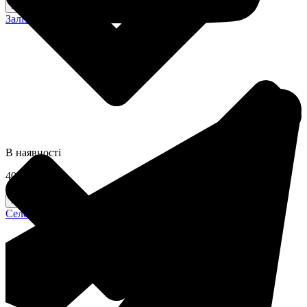
Купити
Залізо хелат
В наявності
400 грн
Купити
Селен хелат