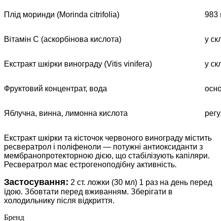
Плід моринди (Morinda citrifolia)
983 
Вітамін С (аскорбінова кислота)
у ск
Екстракт шкірки винограду (Vitis vinifera)
у ск
Фруктовий концентрат, вода
осн
Яблучна, винна, лимонна кислота
регу
Екстракт шкірки та кісточок червоного винограду містить
ресвератрол і поліфеноли — потужні антиоксиданти з
мембранопротекторною дією, що стабілізують капіляри.
Ресвератрол має естрогеноподібну активність.
Застосування:
2 ст. ложки (30 мл) 1 раз на день перед
їдою. Збовтати перед вживанням. Зберігати в
холодильнику після відкриття.
Бренд