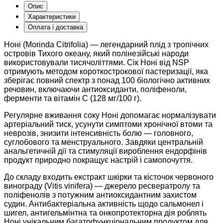
Опис
Характеристики
Оплата і доставка
Ноні (Morinda Citrifolia) — легендарний плід з тропічних
островів Тихого океану, який полінезійські народи
використовували тисячоліттями. Сік Ноні від NSP
отримують методом короткострокової пастеризації, яка
зберігає повний спектр з понад 100 біологічно активних
речовин, включаючи антиоксиданти, поліфеноли,
ферменти та вітамін С (128 мг/100 г).
Регулярне вживання соку Ноні допомагає нормалізувати
артеріальний тиск, усунути симптоми хронічної втоми та
неврозів, знизити інтенсивність болю — головного,
суглобового та менструального. Завдяки центральній
анальгетичній дії та стимуляції вироблення ендорфінів
продукт природно покращує настрій і самопочуття.
До складу входить екстракт шкірки та кісточок червоного
винограду (Vitis vinifera) — джерело ресвератролу та
поліфенолів з потужним антиоксидантним захистом
судин. Антибактеріальна активність щодо сальмонел і
шигел, антигельмінтна та онкопротекторна дія роблять
Ноні унікальним багатофункціональним продуктом для