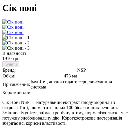
Сік ноні
В наявності
1910 грн
Купити
Бренд:
NSP
Об'єм:
473 мл
Імунітет, антиоксидант, серцево-судинна
Призначення:
система
Короткий опис
Сік Ноні NSP — натуральний екстракт плоду моринди з
острова Таїті, що містить понад 100 біоактивних речовин.
Зміцнює імунітет, знімає хронічну втому, нормалізує тиск і має
потужну знеболювальну дію. Короткострокова пастеризація
зберігає всі корисні властивості.