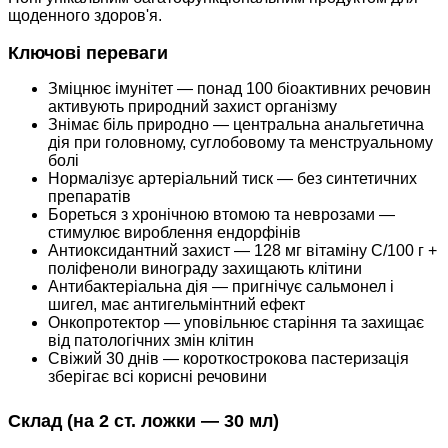
щоденного здоров'я.
Ключові переваги
Зміцнює імунітет — понад 100 біоактивних речовин
активують природний захист організму
Знімає біль природно — центральна анальгетична
дія при головному, суглобовому та менструальному
болі
Нормалізує артеріальний тиск — без синтетичних
препаратів
Бореться з хронічною втомою та неврозами —
стимулює вироблення ендорфінів
Антиоксидантний захист — 128 мг вітаміну С/100 г +
поліфеноли винограду захищають клітини
Антибактеріальна дія — пригнічує сальмонел і
шигел, має антигельмінтний ефект
Онкопротектор — уповільнює старіння та захищає
від патологічних змін клітин
Свіжий 30 днів — короткострокова пастеризація
зберігає всі корисні речовини
Склад (на 2 ст. ложки — 30 мл)