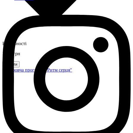
В наявності
3213 грн
Купити
Оздоровча програма "Ритм серця"